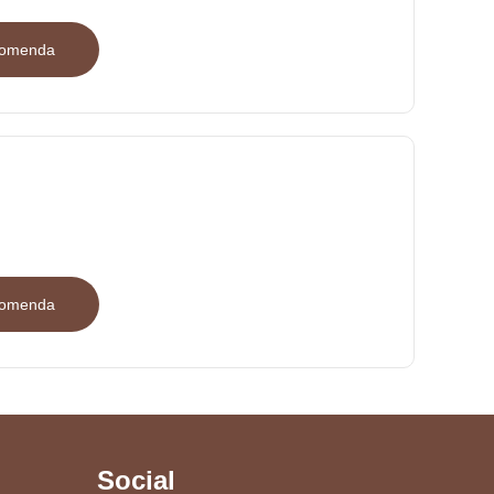
ncomenda
ncomenda
Social