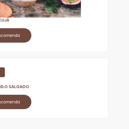
ACUJÁ
encomenda
AMELO SALGADO
encomenda