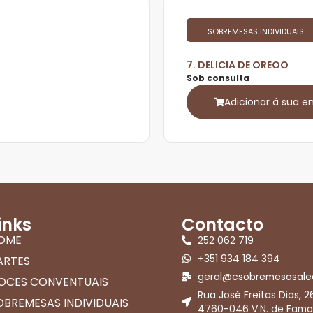
SOBREMESAS INDIVIDUAIS
7. DELICIA DE OREOO
Sob consulta
Adicionar á sua 
inks
Contacto
OME
252 062 719
+351 934 184 394
ARTES
geral@csobremesasale
OCES CONVENTUAIS
Rua José Freitas Dias, 2
OBREMESAS INDIVIDUAIS
4760-046 V.N. de Fama