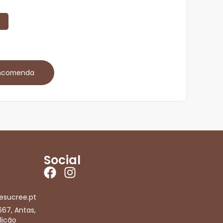
encomenda
Social
esucree.pt
667, Antas,
licão